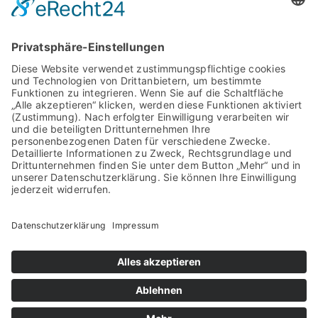
Riesenfeldstraße 89
80809 München
Telefon: +49 89 301001
Fax: +49 89 301002
Email:
verwaltung@spedition-
fieger.de
Internet: www.spedition-fieger.de