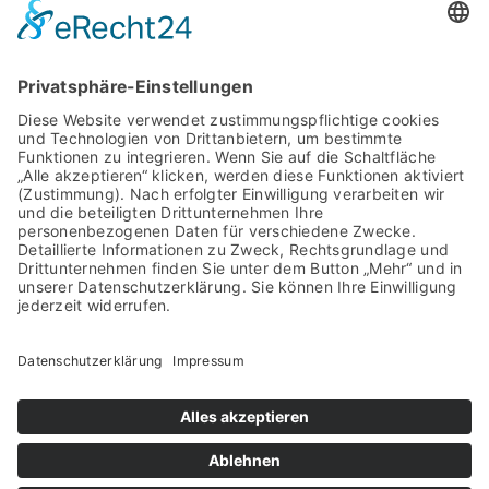
Riesenfeldstraße 89
80809 München
Telefon: +49 89 301001
Fax: +49 89 301002
Email:
verwaltung@spedition-
fieger.de
Internet: www.spedition-fieger.de