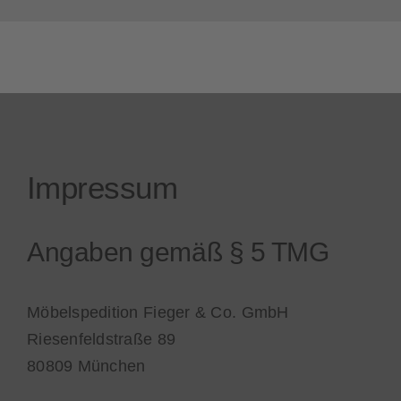
Impressum
Angaben gemäß § 5 TMG
Möbelspedition Fieger & Co. GmbH
Riesenfeldstraße 89
80809 München